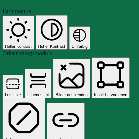
Farbmodule
Heller Kontrast
Hoher Kontrast
Einfarbig
Orientierungsmodule
Leselinie
Leseansicht
Bilder ausblenden
Inhalt hervorheben